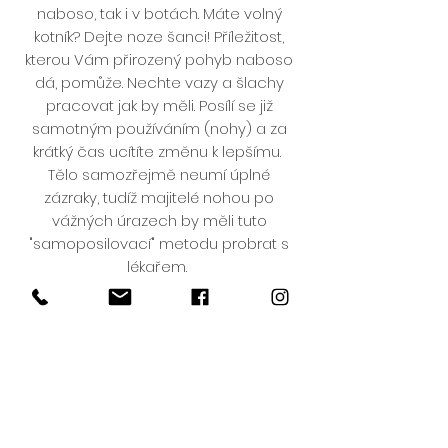
naboso, tak i v botách. Máte volný
kotník? Dejte noze šanci! Příležitost,
kterou Vám přirozený pohyb naboso
dá, pomůže. Nechte vazy a šlachy
pracovat jak by měli. Posílí se již
samotným používáním (nohy) a za
krátký čas ucítíte změnu k lepšímu.
Tělo samozřejmě neumí úplné
zázraky, tudíž majitelé nohou po
vážných úrazech by měli tuto
"samoposilovací" metodu probrat s
lékařem.
Kamínky a větvičky píchají?
Jako se na dlaních tvoří od pořádné
práce s lopatou mozoly, tak se stejně
na chodidle po čase vytvoří tlustší a
tvrdší vrstva kůže, která Vás od
nepříjemného píchání ochrání lépe,