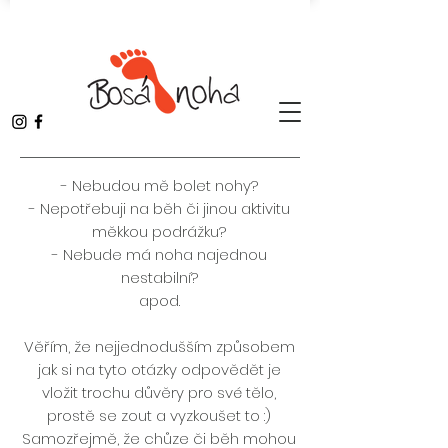
- Nebudou mě bolet nohy?
- Nepotřebuji na běh či jinou aktivitu
měkkou podrážku?
- Nebude má noha najednou
nestabilní?
apod.
Věřím, že nejjednodušším způsobem
jak si na tyto otázky odpovědět je
vložit trochu důvěry pro své tělo,
prostě se zout a vyzkoušet to :)
Samozřejmě, že chůze či běh mohou