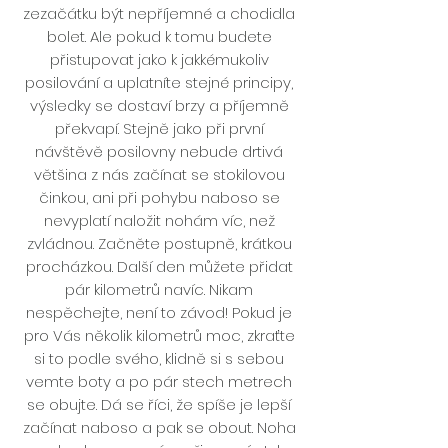
zezačátku být nepříjemné a chodidla
bolet. Ale pokud k tomu budete
přistupovat jako k jakkémukoliv
posilování a uplatníte stejné principy,
výsledky se dostaví brzy a příjemně
překvapí. Stejně jako při první
návštěvě posilovny nebude drtivá
většina z nás začínat se stokilovou
činkou, ani při pohybu naboso se
nevyplatí naložit nohám víc, než
zvládnou. Začněte postupně, krátkou
procházkou. Další den můžete přidat
pár kilometrů navíc. Nikam
nespěchejte, není to závod! Pokud je
pro Vás několik kilometrů moc, zkraťte
si to podle svého, klidně si s sebou
vemte boty a po pár stech metrech
se obujte. Dá se říci, že spíše je lepší
začínat naboso a pak se obout. Noha