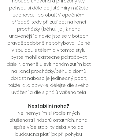
nebude unavená a přirozený styl
pohybu si dále do jisté míry můžete
zachovat i po obutí. V opačném
případě, tedy při zutí bot na konci
procházky (běhu), je již noha
unavenější a navíc jste se v botech
pravděpodobně nepohybovali úplně
v souladu s tělem a v tomto stylu
byste mohli částečně pokračovat
dále. Nicméně ulevit nohám zutím bot
na konci procházky/běhu a domů
dorazit naboso je jedinečný pocit,
takže jako obvykle, dělejte dle svého
uvážení a dle signálů vašeho těla.
Nestabilní noha?
Ne, nemyslím si. Podle mých
zkušeností i názorů ostatních, noha
spíše více stability získá. A to do
budoucna platí jak při pohybu